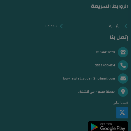
الروابط السريعة
الرئيسية
نبذة عنا
إتصل بنا
0164431278
0539466424
ber-hawtat_sudair@hotmail.com
حوطة سدير - حي الشفاء
تجدنا على